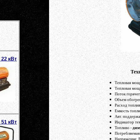
 22 кВт
Тех
Тепловая мощн
Тепловая мощн
Поток горячег
Объем обогрев
Расход топлив
Емкость топли
Авт. поддерж
 51 кВт
Индикатор те
Топливо -
диз
Потребляемая 
Напряжение, 