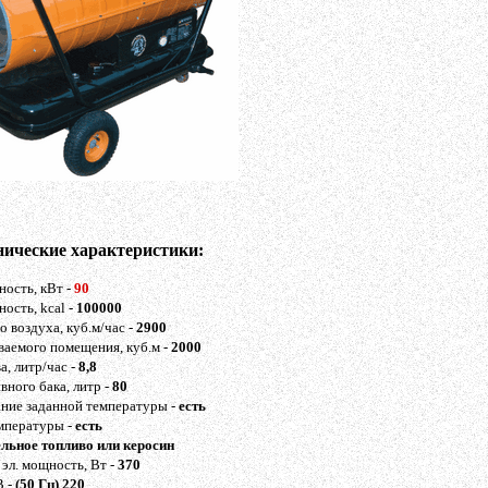
нические характеристики:
ость, кВт -
90
ость, kcal -
100000
о воздуха, куб.м/час -
2900
аемого помещения, куб.м -
2000
а, литр/час -
8,8
вного бака, литр -
80
ание заданной температуры -
есть
мпературы -
есть
ельное топливо или керосин
эл. мощность, Вт -
370
В -
(50 Гц) 220