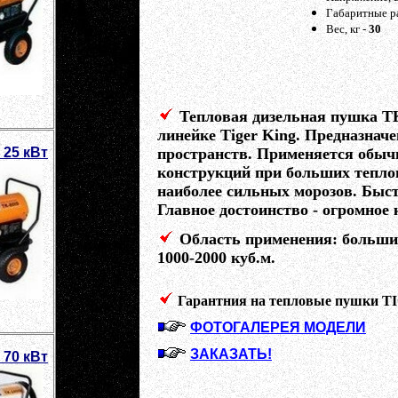
Габаритные р
Вес, кг -
30
Тепловая дизельная пушка Т
линейке Tiger King. Предназнач
 25 кВт
пространств. Применяется обыч
конструкций при больших теплов
наиболее сильных морозов. Быс
Главное достоинство - огромное
Область применения
: больши
1000-2000 куб.м.
Гарантния на тепловые пушки T
ФОТОГАЛЕРЕЯ МОДЕЛИ
ЗАКАЗАТЬ!
 70 кВт