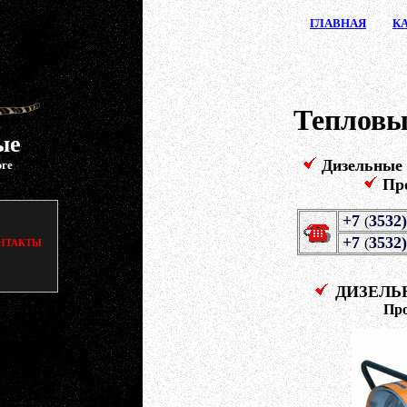
ГЛАВ
НАЯ
К
Тепловы
ые
Дизельные
рге
Пр
+7
3532)
(
+7
3532)
(
НТАКТЫ
ДИЗЕЛЬН
Пр