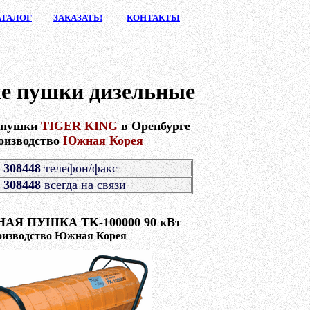
АТАЛ
ОГ
ЗАКАЗА
ТЬ!
КОНТАК
ТЫ
е пушки дизельные
 пушки
TIGER KING
в Оренбурге
оизводство
Южная Корея
 308448
телефон/факс
 308448
всегда на связи
АЯ ПУШКА TK-100000 90 кВт
оизводство Южная Корея